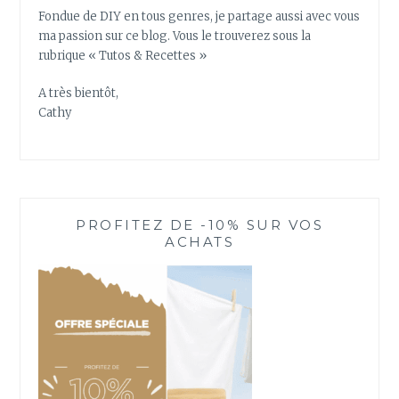
G
Fondue de DIY en tous genres, je partage aussi avec vous
I
ma passion sur ce blog. Vous le trouverez sous la
O
rubrique « Tutos & Recettes »
N
N
A très bientôt,
O
Cathy
R
D
P
A
S
PROFITEZ DE -10% SUR VOS
-
ACHATS
D
E
-
C
A
L
A
I