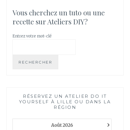
V
E
Vous cherchez un tuto ou une
R
recette sur Ateliers DIY?
U
N
A
Entrez votre mot-clé
T
E
L
I
RECHERCHER
E
R
O
U
U
RÉSERVEZ UN ATELIER DO IT
N
YOURSELF À LILLE OU DANS LA
E
RÉGION
A
C
›
T
Août
2026