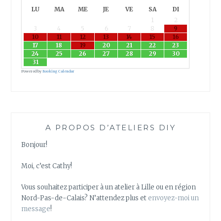
I
LU
MA
ME
JE
VE
SA
DI
V
1
2
I
3
4
5
6
7
8
9
T
10
11
12
13
14
15
16
É
17
18
19
20
21
22
23
24
25
26
27
28
29
30
E
31
V
Powered by
Booking Calendar
J
F
À
L
I
A PROPOS D’ATELIERS DIY
L
L
Bonjour!
E
O
Moi, c’est Cathy!
U
E
Vous souhaitez participer à un atelier à Lille ou en région
N
Nord-Pas-de-Calais? N’attendez plus et
envoyez-moi un
R
message
!
É