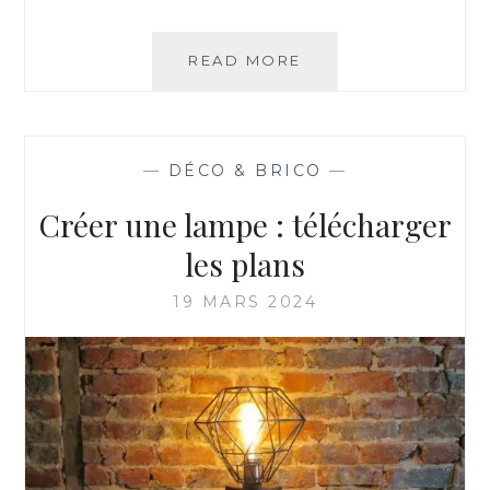
READ MORE
F
A
B
R
I
—
DÉCO & BRICO
—
Q
U
Créer une lampe : télécharger
E
Z
les plans
V
O
19 MARS 2024
T
R
E
J
E
U
D