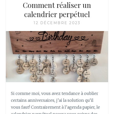
D
Comment réaliser un
E
A
calendrier perpétuel
U
:
12 DÉCEMBRE 2023
C
O
M
M
E
N
T
R
É
A
L
I
Si comme moi, vous avez tendance à oublier
S
certains anniversaires, j’ai la solution qu’il
E
R
vous faut! Contrairement à l’agenda papier, le
U