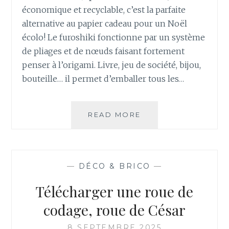
économique et recyclable, c’est la parfaite
alternative au papier cadeau pour un Noël
écolo! Le furoshiki fonctionne par un système
de pliages et de nœuds faisant fortement
penser à l’origami. Livre, jeu de société, bijou,
bouteille… il permet d’emballer tous les…
READ MORE
E
M
B
A
L
—
DÉCO & BRICO
—
L
E
Télécharger une roue de
Z
V
codage, roue de César
O
S
8 SEPTEMBRE 2025