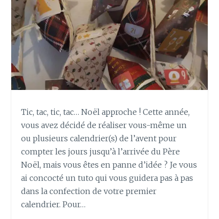
E
R
U
N
C
A
L
E
N
D
Tic, tac, tic, tac… Noël approche ! Cette année,
R
vous avez décidé de réaliser vous-même un
I
E
ou plusieurs calendrier(s) de l’avent pour
R
compter les jours jusqu’à l’arrivée du Père
P
Noël, mais vous êtes en panne d’idée ? Je vous
E
ai concocté un tuto qui vous guidera pas à pas
R
dans la confection de votre premier
P
É
calendrier. Pour…
T