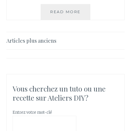
U
E
READ MORE
C
L
O
M
M
E
Articles plus anciens
N
Navigation
T
des
F
A
articles
I
R
E
Vous cherchez un tuto ou une
U
N
recette sur Ateliers DIY?
C
A
Entrez votre mot-clé
L
E
N