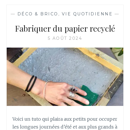
R
C
O
—
DÉCO & BRICO
,
VIE QUOTIDIENNE
—
T
E
Fabriquer du papier recyclé
R
U
5 AOÛT 2024
N
B
O
N
N
E
T
S
A
N
S
A
Voici un tuto qui plaira aux petits pour occuper
I
G
les longues journées d’été et aux plus grands à