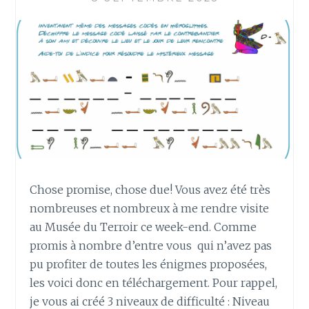
C
A
D
E
A
U
X
A
V
E
C
L
Chose promise, chose due! Vous avez été très
E
nombreuses et nombreux à me rendre visite
F
U
au Musée du Terroir ce week-end. Comme
R
promis à nombre d’entre vous qui n’avez pas
O
pu profiter de toutes les énigmes proposées,
S
les voici donc en téléchargement. Pour rappel,
H
je vous ai créé 3 niveaux de difficulté : Niveau
I