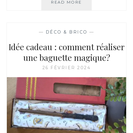
READ MORE
T
U
T
O
:
—
DÉCO & BRICO
—
C
O
Idée cadeau : comment réaliser
M
M
une baguette magique?
E
N
26 FÉVRIER 2024
T
F
A
I
R
E
D
E
S
C