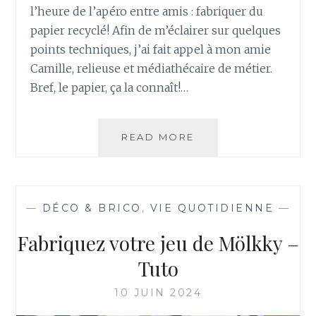
U
l’heure de l’apéro entre amis : fabriquer du
I
papier recyclé! Afin de m’éclairer sur quelques
L
points techniques, j’ai fait appel à mon amie
L
E
Camille, relieuse et médiathécaire de métier.
,
Bref, le papier, ça la connaît!…
A
U
T
READ MORE
F
R
A
I
B
C
R
O
I
T
—
DÉCO & BRICO
,
VIE QUOTIDIENNE
—
Q
I
U
Fabriquez votre jeu de Mölkky –
N
E
R
Tuto
D
U
10 JUIN 2024
P