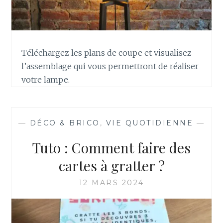
E
M
Ö
L
K
Téléchargez les plans de coupe et visualisez
K
l’assemblage qui vous permettront de réaliser
Y
–
votre lampe.
T
U
T
O
—
DÉCO & BRICO
,
VIE QUOTIDIENNE
—
Tuto : Comment faire des
cartes à gratter ?
12 MARS 2024