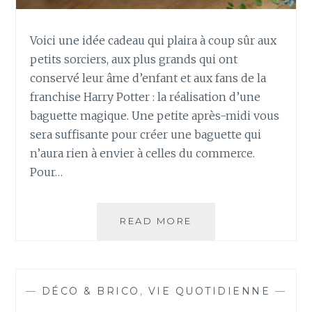
A
R
Voici une idée cadeau qui plaira à coup sûr aux
T
petits sorciers, aux plus grands qui ont
E
S
conservé leur âme d’enfant et aux fans de la
À
franchise Harry Potter : la réalisation d’une
G
baguette magique. Une petite après-midi vous
R
sera suffisante pour créer une baguette qui
A
n’aura rien à envier à celles du commerce.
T
T
Pour…
E
R
?
READ MORE
I
D
É
E
C
—
DÉCO & BRICO
,
VIE QUOTIDIENNE
—
A