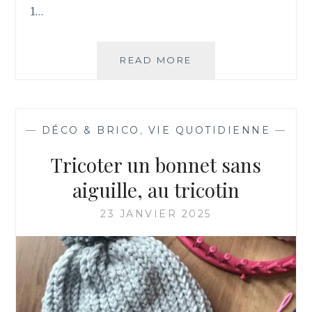
K
1…
I
READ MORE
T
É
L
É
C
—
DÉCO & BRICO
,
VIE QUOTIDIENNE
—
H
A
Tricoter un bonnet sans
R
G
aiguille, au tricotin
E
R
23 JANVIER 2025
U
N
E
R
O
U