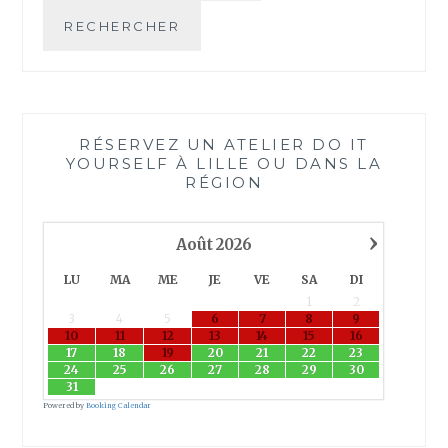
D
RECHERCHER
R
I
E
R
D
E
RÉSERVEZ UN ATELIER DO IT
YOURSELF À LILLE OU DANS LA
L
RÉGION
’
A
V
›
Août
2026
E
N
LU
MA
ME
JE
VE
SA
DI
T
1
2
?
3
4
5
6
7
8
9
10
11
12
13
14
15
16
17
18
19
20
21
22
23
24
25
26
27
28
29
30
31
Powered by
Booking Calendar