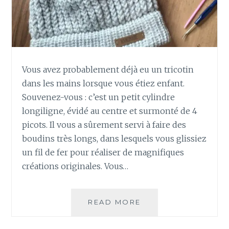
E
D
E
C
O
D
Vous avez probablement déjà eu un tricotin
A
dans les mains lorsque vous étiez enfant.
G
E
Souvenez-vous : c’est un petit cylindre
,
longiligne, évidé au centre et surmonté de 4
R
picots. Il vous a sûrement servi à faire des
O
boudins très longs, dans lesquels vous glissiez
U
un fil de fer pour réaliser de magnifiques
E
D
créations originales. Vous…
E
C
É
READ MORE
T
S
R
A
I