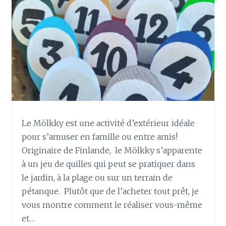
A
P
I
E
R
R
E
C
Y
C
L
Le Mölkky est une activité d’extérieur idéale
É
pour s’amuser en famille ou entre amis!
Originaire de Finlande, le Mölkky s’apparente
à un jeu de quilles qui peut se pratiquer dans
le jardin, à la plage ou sur un terrain de
pétanque. Plutôt que de l’acheter tout prêt, je
vous montre comment le réaliser vous-même
et…