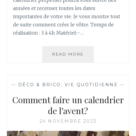
calendrier perpétuel pourra vous suivre des
N
années et recenser toutes les dates
E
importantes de votre vie. Je vous montre tout
B
de suite comment créer le vôtre. Temps de
A
G
réalisation : 3 à 4h Matériel:–…
U
E
T
READ MORE
C
T
O
E
M
M
M
A
E
—
DÉCO & BRICO
,
VIE QUOTIDIENNE
—
G
N
I
T
Comment faire un calendrier
Q
R
U
É
de l’avent?
E
A
?
L
24 NOVEMBRE 2023
I
S