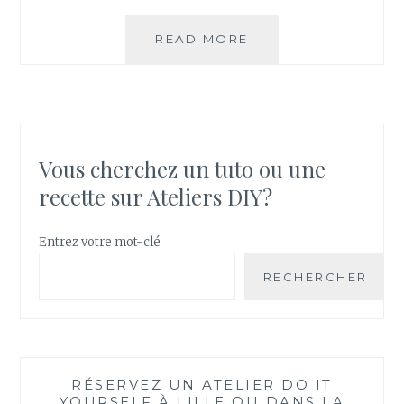
IDÉE
READ MORE
CADEAU
DIY
:
COMMENT
RÉALISER
UNE
Vous cherchez un tuto ou une
GUIRLANDE
recette sur Ateliers DIY?
LUMINEUSE
?
Entrez votre mot-clé
RECHERCHER
RÉSERVEZ UN ATELIER DO IT
YOURSELF À LILLE OU DANS LA