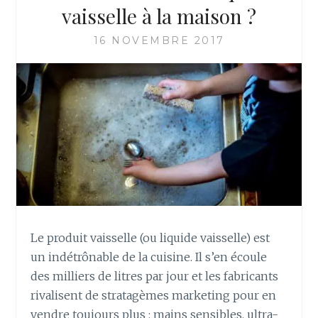
ET
vaisselle à la maison ?
PRATIQUES
16 NOVEMBRE 2017
Le produit vaisselle (ou liquide vaisselle) est
un indétrônable de la cuisine. Il s’en écoule
des milliers de litres par jour et les fabricants
rivalisent de stratagèmes marketing pour en
vendre toujours plus : mains sensibles, ultra-