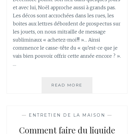
et avec lui, Noël approche aussi à grands pas.
Les décos sont accrochées dans les rues, les
boites aux lettres débordent de prospectus sur
les jouets, on nous mitraille de message
subliminaux « achetez-moi!!! »… Ainsi
commence le casse-tête du « qu’est-ce que je
vais bien pouvoir offrir cette année encore ? ».
…
COMMENT
READ MORE
FAIRE
DES
POMPONS
?
—
ENTRETIEN DE LA MAISON
—
4
MÉTHODES
Comment faire du liquide
SIMPLES