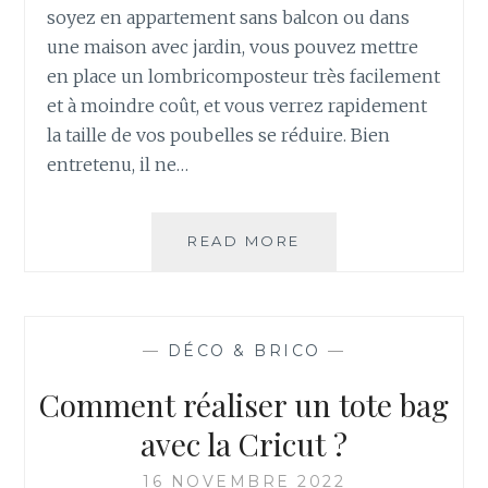
soyez en appartement sans balcon ou dans
une maison avec jardin, vous pouvez mettre
en place un lombricomposteur très facilement
et à moindre coût, et vous verrez rapidement
la taille de vos poubelles se réduire. Bien
entretenu, il ne…
READ MORE
C
O
M
M
E
—
DÉCO & BRICO
—
N
T
Comment réaliser un tote bag
C
O
avec la Cricut ?
N
S
16 NOVEMBRE 2022