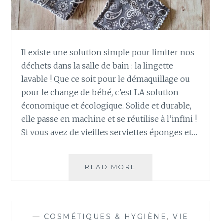
O
T
E
B
A
Il existe une solution simple pour limiter nos
G
déchets dans la salle de bain : la lingette
A
V
lavable ! Que ce soit pour le démaquillage ou
E
pour le change de bébé, c’est LA solution
C
économique et écologique. Solide et durable,
L
elle passe en machine et se réutilise à l’infini !
A
Si vous avez de vieilles serviettes éponges et…
C
R
I
C
READ MORE
C
U
O
T
M
?
M
E
—
COSMÉTIQUES & HYGIÈNE
,
VIE