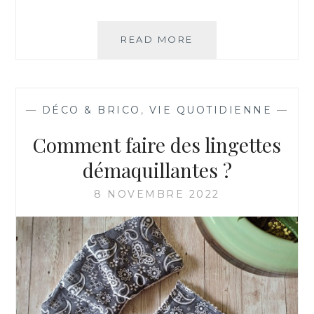
T
E
U
READ MORE
C
R
O
?
M
M
E
—
DÉCO & BRICO
,
VIE QUOTIDIENNE
—
N
T
Comment faire des lingettes
R
É
démaquillantes ?
A
L
8 NOVEMBRE 2022
I
S
E
R
U
N
T