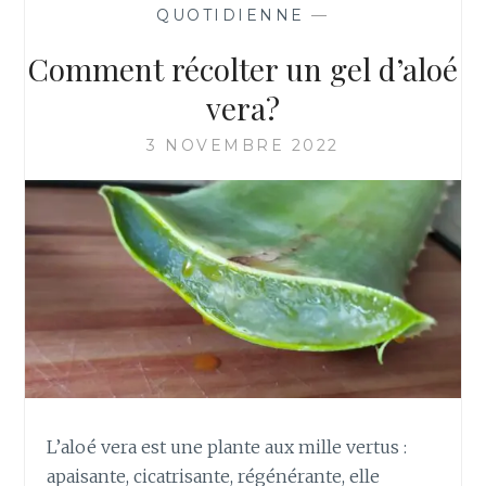
N
QUOTIDIENNE
—
T
F
Comment récolter un gel d’aloé
A
I
vera?
R
E
3 NOVEMBRE 2022
D
E
S
L
I
N
G
E
T
T
E
S
L’aloé vera est une plante aux mille vertus :
D
apaisante, cicatrisante, régénérante, elle
É