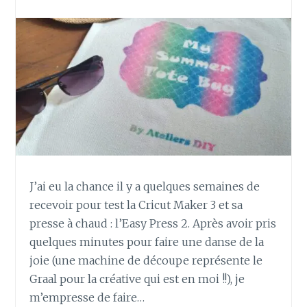
T
R
U
I
R
E
U
N
L
O
M
B
J’ai eu la chance il y a quelques semaines de
R
recevoir pour test la Cricut Maker 3 et sa
I
C
presse à chaud : l’Easy Press 2. Après avoir pris
O
quelques minutes pour faire une danse de la
M
joie (une machine de découpe représente le
P
Graal pour la créative qui est en moi !!), je
O
m’empresse de faire…
S