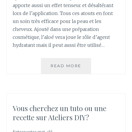
M
apporte aussi un effet tenseur et désaltérant
A
lors de l’application. Tous ces atouts en font
Q
un soin très efficace pour la peau et les
U
cheveux. Ajouté dans une préparation
I
cosmétique, l’aloé vera joue le rôle d’agent
L
L
hydratant mais il peut aussi être utilisé…
A
N
T
READ MORE
C
E
O
S
M
?
M
E
N
T
Vous cherchez un tuto ou une
R
recette sur Ateliers DIY?
É
C
O