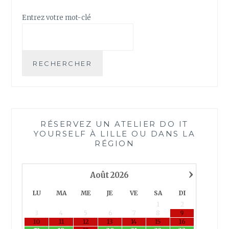
E
N
Entrez votre mot-clé
T
F
A
I
RECHERCHER
R
E
D
E
S
RÉSERVEZ UN ATELIER DO IT
C
YOURSELF À LILLE OU DANS LA
A
RÉGION
R
T
›
E
Août
2026
S
LU
MA
ME
JE
VE
SA
DI
À
1
2
G
3
4
5
6
7
8
9
R
10
11
12
13
14
15
16
A