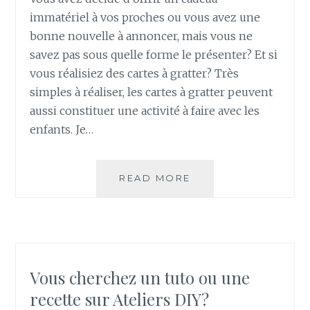
immatériel à vos proches ou vous avez une
bonne nouvelle à annoncer, mais vous ne
savez pas sous quelle forme le présenter? Et si
vous réalisiez des cartes à gratter? Très
simples à réaliser, les cartes à gratter peuvent
aussi constituer une activité à faire avec les
enfants. Je…
READ MORE
T
U
T
O
:
C
O
Vous cherchez un tuto ou une
M
recette sur Ateliers DIY?
M