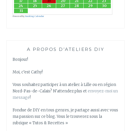
17
18
19
20
21
22
23
24
25
26
27
28
29
30
T
31
T
Powered by
Booking Calendar
E
R
?
A PROPOS D’ATELIERS DIY
Bonjour!
Moi, c’est Cathy!
Vous souhaitez participer à un atelier à Lille ou en région
Nord-Pas-de-Calais? N’attendez plus et
envoyez-moi un
message
!
Fondue de DIY en tous genres, je partage aussi avec vous
ma passion sur ce blog. Vous le trouverez sous la
rubrique « Tutos & Recettes »