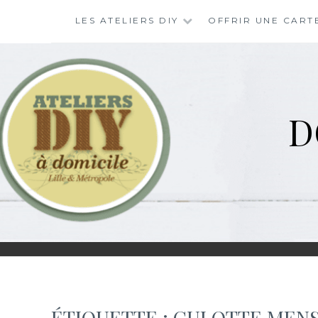
Skip
LES ATELIERS DIY
OFFRIR UNE CART
to
content
D
ÉTIQUETTE :
CULOTTE MEN