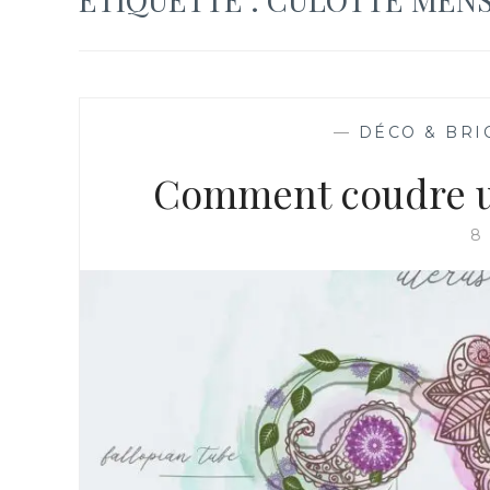
—
DÉCO & BRI
Comment coudre un
8