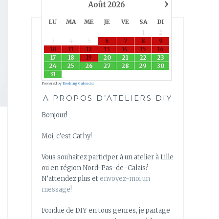
›
Août
2026
LU
MA
ME
JE
VE
SA
DI
1
2
3
4
5
6
7
8
9
10
11
12
13
14
15
16
17
18
19
20
21
22
23
24
25
26
27
28
29
30
31
Powered by
Booking Calendar
A PROPOS D’ATELIERS DIY
Bonjour!
Moi, c’est Cathy!
Vous souhaitez participer à un atelier à Lille
ou en région Nord-Pas-de-Calais?
N’attendez plus et
envoyez-moi un
message
!
Fondue de DIY en tous genres, je partage