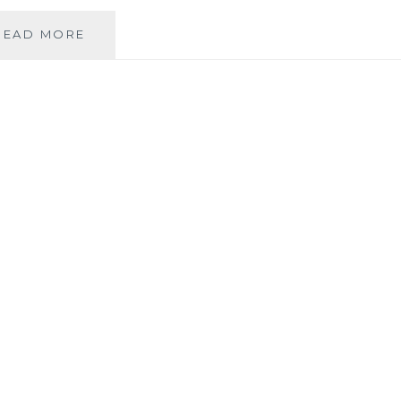
READ MORE
I
D
É
E
C
A
D
E
A
U
:
C
O
M
M
E
N
T
R