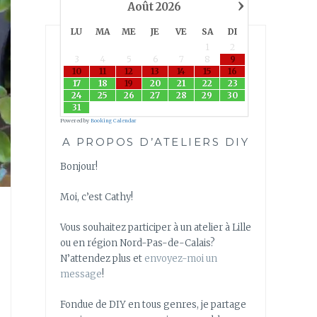
›
Août
2026
LU
MA
ME
JE
VE
SA
DI
1
2
3
4
5
6
7
8
9
10
11
12
13
14
15
16
17
18
19
20
21
22
23
24
25
26
27
28
29
30
31
Powered by
Booking Calendar
A PROPOS D’ATELIERS DIY
Bonjour!
Moi, c’est Cathy!
Vous souhaitez participer à un atelier à Lille
ou en région Nord-Pas-de-Calais?
N’attendez plus et
envoyez-moi un
message
!
Fondue de DIY en tous genres, je partage