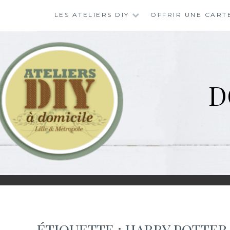
Skip
LES ATELIERS DIY
OFFRIR UNE CART
to
content
D
ÉTIQUETTE :
HARRY POTTER