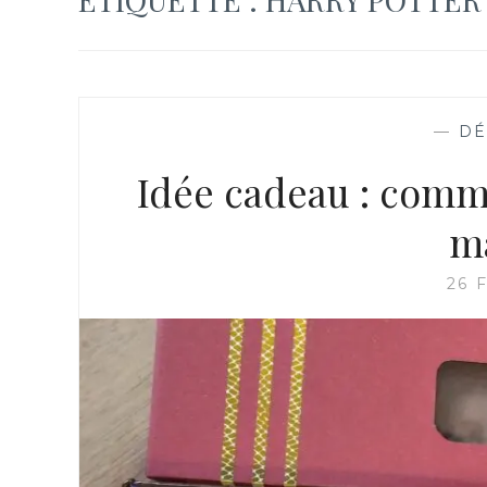
—
DÉ
Idée cadeau : comm
m
26 