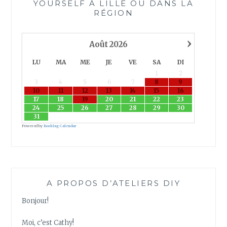
YOURSELF À LILLE OU DANS LA
RÉGION
›
Août
2026
LU
MA
ME
JE
VE
SA
DI
1
2
3
4
5
6
7
8
9
10
11
12
13
14
15
16
17
18
19
20
21
22
23
24
25
26
27
28
29
30
31
Powered by
Booking Calendar
A PROPOS D’ATELIERS DIY
Bonjour!
Moi, c’est Cathy!