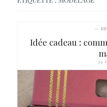
—
DÉ
Idée cadeau : comm
m
26 