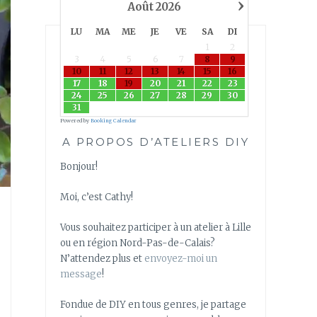
›
Août
2026
LU
MA
ME
JE
VE
SA
DI
1
2
3
4
5
6
7
8
9
10
11
12
13
14
15
16
17
18
19
20
21
22
23
24
25
26
27
28
29
30
31
Powered by
Booking Calendar
A PROPOS D’ATELIERS DIY
Bonjour!
Moi, c’est Cathy!
Vous souhaitez participer à un atelier à Lille
ou en région Nord-Pas-de-Calais?
N’attendez plus et
envoyez-moi un
message
!
Fondue de DIY en tous genres, je partage