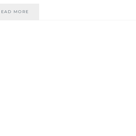
READ MORE
I
D
É
E
C
A
D
E
A
U
:
C
O
M
M
E
N
T
R