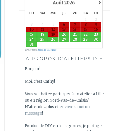
›
Août
2026
LU
MA
ME
JE
VE
SA
DI
1
2
3
4
5
6
7
8
9
10
11
12
13
14
15
16
17
18
19
20
21
22
23
24
25
26
27
28
29
30
31
Powered by
Booking Calendar
A PROPOS D’ATELIERS DIY
Bonjour!
Moi, c’est Cathy!
Vous souhaitez participer à un atelier à Lille
ou en région Nord-Pas-de-Calais?
N’attendez plus et
envoyez-moi un
message
!
Fondue de DIY en tous genres, je partage