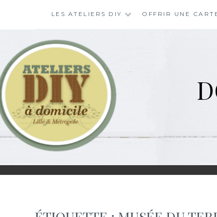
Skip
LES ATELIERS DIY
OFFRIR UNE CART
to
content
D
ÉTIQUETTE :
MUSÉE DU TER