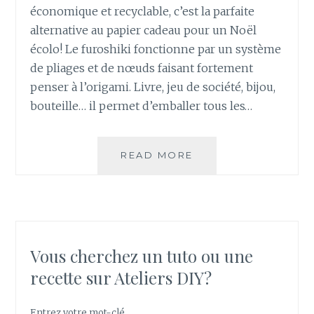
économique et recyclable, c’est la parfaite
alternative au papier cadeau pour un Noël
écolo! Le furoshiki fonctionne par un système
de pliages et de nœuds faisant fortement
penser à l’origami. Livre, jeu de société, bijou,
bouteille… il permet d’emballer tous les…
READ MORE
E
M
B
A
L
L
E
Vous cherchez un tuto ou une
Z
recette sur Ateliers DIY?
V
O
S
Entrez votre mot-clé