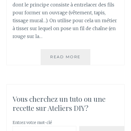
dont le principe consiste à entrelacer des fils
pour former un ouvrage (vêtement, tapis,
tissage mural…). On utilise pour cela un métier
à tisser sur lequel on pose un fil de chaîne (en
rouge sur la…
DÉCO
READ MORE
:
COMMENT
RÉALISER
UN
PREMIER
TISSAGE
Vous cherchez un tuto ou une
MURAL
recette sur Ateliers DIY?
Entrez votre mot-clé