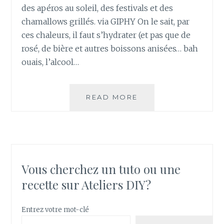
des apéros au soleil, des festivals et des
chamallows grillés. via GIPHY On le sait, par
ces chaleurs, il faut s’hydrater (et pas que de
rosé, de bière et autres boissons anisées… bah
ouais, l’alcool…
TUTO
READ MORE
:
COMMENT
FAIRE
UN
SIROP
DE
Vous cherchez un tuto ou une
MENTHE
recette sur Ateliers DIY?
MAISON
Entrez votre mot-clé