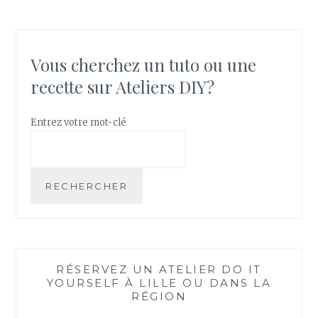
E
C
A
D
Vous cherchez un tuto ou une
E
recette sur Ateliers DIY?
A
U
Entrez votre mot-clé
:
C
O
M
RECHERCHER
M
E
N
T
R
RÉSERVEZ UN ATELIER DO IT
É
YOURSELF À LILLE OU DANS LA
A
RÉGION
L