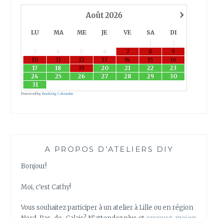
I
›
S
Août
2026
E
LU
MA
ME
JE
VE
SA
DI
R
1
2
U
3
4
5
6
7
8
9
N
10
11
12
13
14
15
16
C
17
18
19
20
21
22
23
24
25
26
27
28
29
30
E
31
R
Powered by
Booking Calendar
F
E
N
S
T
A PROPOS D’ATELIERS DIY
R
I
Bonjour!
N
G
Moi, c’est Cathy!
A
R
Vous souhaitez participer à un atelier à Lille ou en région
T