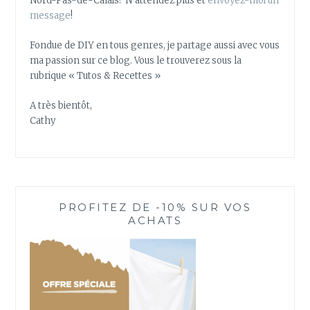
Nord-Pas-de-Calais? N’attendez plus et
envoyez-moi un
?
message
!
Fondue de DIY en tous genres, je partage aussi avec vous
ma passion sur ce blog. Vous le trouverez sous la
rubrique « Tutos & Recettes »
A très bientôt,
Cathy
PROFITEZ DE -10% SUR VOS
ACHATS