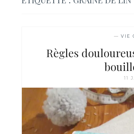
—
VIE
Règles douloureu
bouill
11 