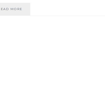
RÈGLES
READ MORE
DOULOUREUSES
:
COMMENT
FAIRE
UNE
BOUILLOTTE
SÈCHE
?