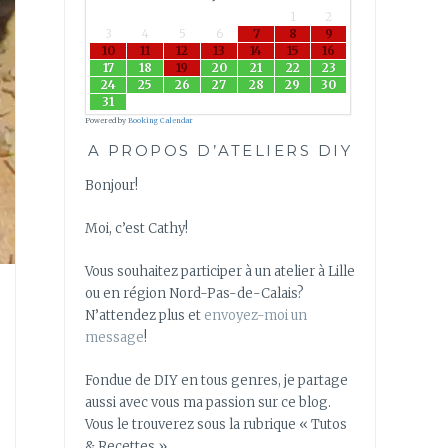
1
2
3
4
5
6
7
8
9
10
11
12
13
14
15
16
17
18
19
20
21
22
23
24
25
26
27
28
29
30
31
Powered by
Booking Calendar
A PROPOS D’ATELIERS DIY
Bonjour!
Moi, c’est Cathy!
Vous souhaitez participer à un atelier à Lille
ou en région Nord-Pas-de-Calais?
N’attendez plus et
envoyez-moi un
message
!
Fondue de DIY en tous genres, je partage
aussi avec vous ma passion sur ce blog.
Vous le trouverez sous la rubrique « Tutos
& Recettes »