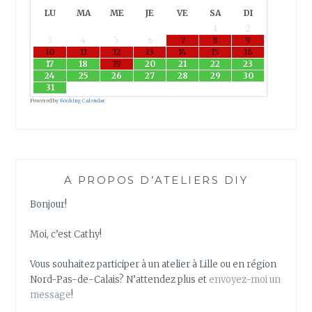
I
LU
MA
ME
JE
VE
SA
DI
V
1
2
I
3
4
5
6
7
8
9
T
10
11
12
13
14
15
16
É
17
18
19
20
21
22
23
24
25
26
27
28
29
30
E
31
V
Powered by
Booking Calendar
J
F
À
L
I
A PROPOS D’ATELIERS DIY
L
L
Bonjour!
E
O
Moi, c’est Cathy!
U
E
Vous souhaitez participer à un atelier à Lille ou en région
N
Nord-Pas-de-Calais? N’attendez plus et
envoyez-moi un
R
message
!
É