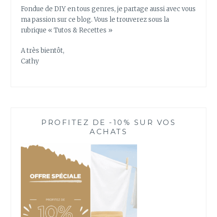
G
Fondue de DIY en tous genres, je partage aussi avec vous
I
ma passion sur ce blog. Vous le trouverez sous la
O
rubrique « Tutos & Recettes »
N
N
A très bientôt,
O
Cathy
R
D
P
A
S
PROFITEZ DE -10% SUR VOS
-
ACHATS
D
E
-
C
A
L
A
I