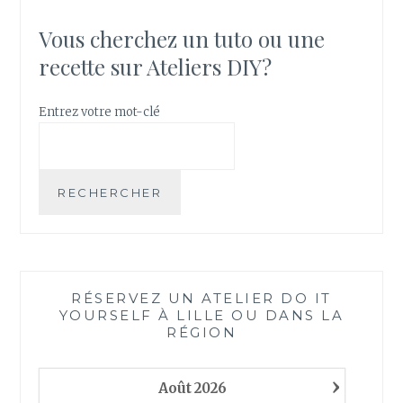
V
E
Vous cherchez un tuto ou une
R
recette sur Ateliers DIY?
U
N
A
Entrez votre mot-clé
T
E
L
I
RECHERCHER
E
R
O
U
U
RÉSERVEZ UN ATELIER DO IT
N
YOURSELF À LILLE OU DANS LA
E
RÉGION
A
C
›
T
Août
2026