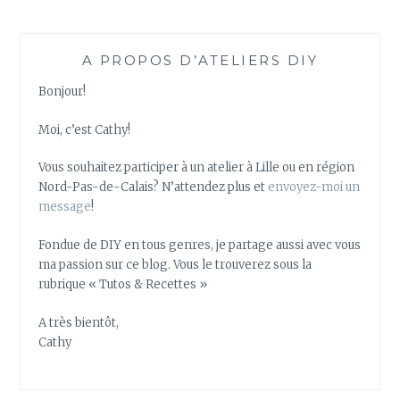
L
E
R
A PROPOS D’ATELIERS DIY
A
U
Bonjour!
N
A
Moi, c’est Cathy!
T
U
Vous souhaitez participer à un atelier à Lille ou en région
R
Nord-Pas-de-Calais? N’attendez plus et
envoyez-moi un
E
message
!
L
Fondue de DIY en tous genres, je partage aussi avec vous
ma passion sur ce blog. Vous le trouverez sous la
rubrique « Tutos & Recettes »
A très bientôt,
Cathy