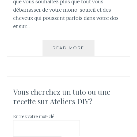
que vous souhaitez plus que tout vous
?
débarrasser de votre mono-sourcil et des
cheveux qui poussent parfois dans votre dos
et sur…
READ MORE
C
O
M
M
E
N
T
Vous cherchez un tuto ou une
F
recette sur Ateliers DIY?
A
I
R
Entrez votre mot-clé
E
D
E