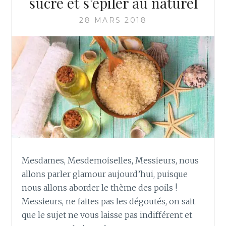
sucre et s’épiler au naturel
O
L
28 MARS 2018
T
E
R
U
N
G
E
L
D
’
A
L
Mesdames, Mesdemoiselles, Messieurs, nous
O
allons parler glamour aujourd’hui, puisque
É
V
nous allons aborder le thème des poils !
E
Messieurs, ne faites pas les dégoutés, on sait
R
que le sujet ne vous laisse pas indifférent et
A