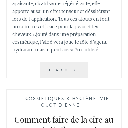
apaisante, cicatrisante, régénérante, elle
apporte aussi un effet tenseur et désaltérant
lors de l’application. Tous ces atouts en font
un soin très efficace pour la peau et les
cheveux. Ajouté dans une préparation
cosmétique, l’aloé vera joue le rôle d’agent
hydratant mais il peut aussi être utilisé…
READ MORE
C
O
M
M
E
—
COSMÉTIQUES & HYGIÈNE
,
VIE
N
QUOTIDIENNE
—
T
R
Comment faire de la cire au
É
C