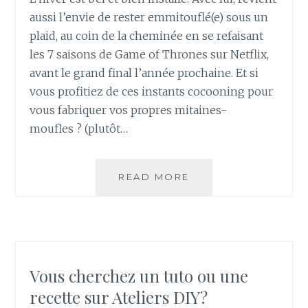
aussi l’envie de rester emmitouflé(e) sous un
plaid, au coin de la cheminée en se refaisant
les 7 saisons de Game of Thrones sur Netflix,
avant le grand final l’année prochaine. Et si
vous profitiez de ces instants cocooning pour
vous fabriquer vos propres mitaines-
moufles ? (plutôt…
COMMENT
READ MORE
FAIRE
DES
MITAINES
MOUFLES
AU
TRICOTIN
Vous cherchez un tuto ou une
RECTANGULAIRE
recette sur Ateliers DIY?
?