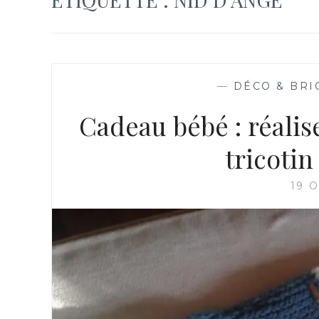
—
DÉCO & BRI
Cadeau bébé : réalis
tricotin
19 