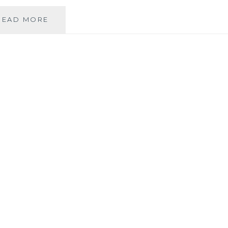
CADEAU
READ MORE
BÉBÉ
:
RÉALISER
UN
NID
D’ANGE
RENARD
AU
TRICOTIN
RECTANGULAIRE