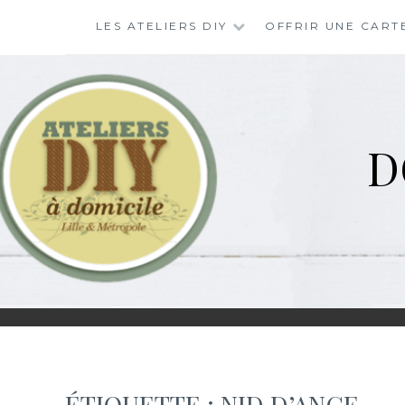
Skip
LES ATELIERS DIY
OFFRIR UNE CART
to
content
D
ÉTIQUETTE :
NID D’ANGE