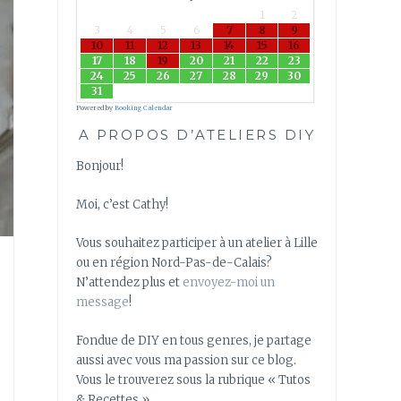
1
2
3
4
5
6
7
8
9
10
11
12
13
14
15
16
17
18
19
20
21
22
23
24
25
26
27
28
29
30
31
Powered by
Booking Calendar
A PROPOS D’ATELIERS DIY
Bonjour!
Moi, c’est Cathy!
Vous souhaitez participer à un atelier à Lille
ou en région Nord-Pas-de-Calais?
N’attendez plus et
envoyez-moi un
message
!
Fondue de DIY en tous genres, je partage
aussi avec vous ma passion sur ce blog.
Vous le trouverez sous la rubrique « Tutos
& Recettes »