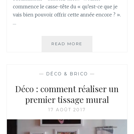
commence le casse-tête du « qu’est-ce que je
vais bien pouvoir offrir cette année encore ? ».
…
COMMENT
READ MORE
FAIRE
DES
POMPONS
?
—
DÉCO & BRICO
—
4
MÉTHODES
Déco : comment réaliser un
SIMPLES
ET
premier tissage mural
PRATIQUES
17 AOÛT 2017