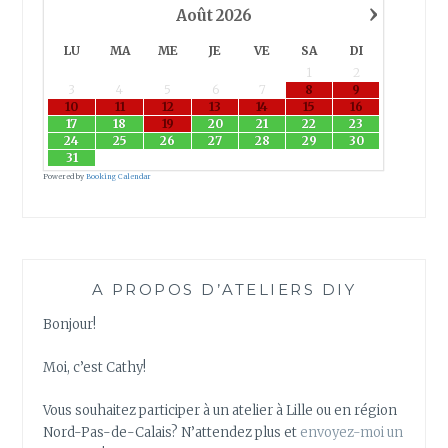
›
Août
2026
LU
MA
ME
JE
VE
SA
DI
1
2
3
4
5
6
7
8
9
10
11
12
13
14
15
16
17
18
19
20
21
22
23
24
25
26
27
28
29
30
31
Powered by
Booking Calendar
A PROPOS D’ATELIERS DIY
Bonjour!
Moi, c’est Cathy!
Vous souhaitez participer à un atelier à Lille ou en région
Nord-Pas-de-Calais? N’attendez plus et
envoyez-moi un