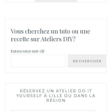
:
COMMENT
RÉALISER
UN
PREMIER
TISSAGE
Vous cherchez un tuto ou une
MURAL
recette sur Ateliers DIY?
Entrez votre mot-clé
RECHERCHER
RÉSERVEZ UN ATELIER DO IT
YOURSELF À LILLE OU DANS LA
RÉGION