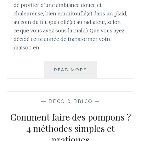
de profiter d’une ambiance douce et
chaleureuse, bien emmitouflé(e) dans un plaid,
au coin du feu (ou collé(e) au radiateur, selon
ce que vous avez sous la main). Que vous ayez
décidé cette année de transformer votre
maison en…
DÉCO
READ MORE
DE
NOËL
DIY
:
—
DÉCO & BRICO
—
UN
BONHOMME
Comment faire des pompons ?
DE
NEIGE
4 méthodes simples et
SCINTILLANT
pratiques