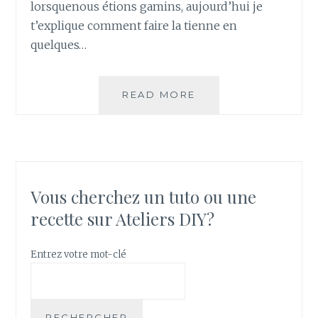
lorsquenous étions gamins, aujourd’hui je
Q
U
t’explique comment faire la tienne en
E
quelques…
E
T
A
READ MORE
C
M
O
U
M
S
M
A
E
N
N
T
T
Vous cherchez un tuto ou une
!
F
recette sur Ateliers DIY?
A
I
R
Entrez votre mot-clé
E
D
E
L
RECHERCHER