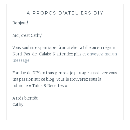
B
L
A PROPOS D’ATELIERS DIY
E
M
Bonjour!
A
I
Moi, c’est Cathy!
S
O
Vous souhaitez participer à un atelier à Lille ou en région
N
Nord-Pas-de-Calais? N’attendez plus et
envoyez-moi un
?
message
!
Fondue de DIY en tous genres, je partage aussi avec vous
ma passion sur ce blog. Vous le trouverez sous la
rubrique « Tutos & Recettes »
A très bientôt,
Cathy