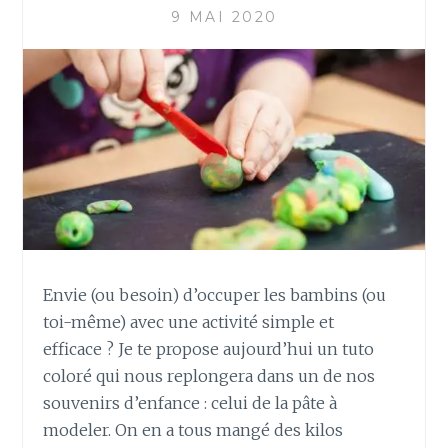
O
9 MAI 2020
N
E
N
M
E
L
T
A
N
D
P
O
Envie (ou besoin) d’occuper les bambins (ou
U
toi-même) avec une activité simple et
R
,
efficace ? Je te propose aujourd’hui un tuto
L
coloré qui nous replongera dans un de nos
U
souvenirs d’enfance : celui de la pâte à
D
modeler. On en a tous mangé des kilos
I