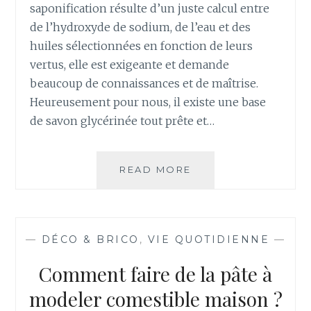
saponification résulte d’un juste calcul entre
de l’hydroxyde de sodium, de l’eau et des
huiles sélectionnées en fonction de leurs
vertus, elle est exigeante et demande
beaucoup de connaissances et de maîtrise.
Heureusement pour nous, il existe une base
de savon glycérinée tout prête et…
READ MORE
F
A
I
R
E
—
DÉCO & BRICO
,
VIE QUOTIDIENNE
—
U
N
Comment faire de la pâte à
S
A
modeler comestible maison ?
V