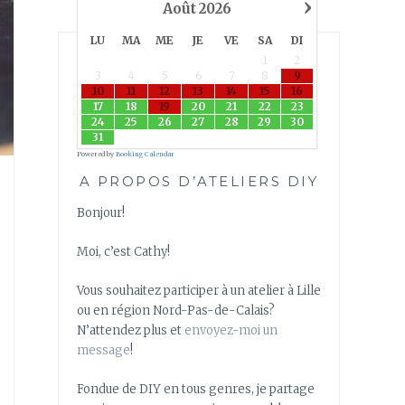
›
Août
2026
LU
MA
ME
JE
VE
SA
DI
1
2
3
4
5
6
7
8
9
10
11
12
13
14
15
16
17
18
19
20
21
22
23
24
25
26
27
28
29
30
31
Powered by
Booking Calendar
A PROPOS D’ATELIERS DIY
Bonjour!
Moi, c’est Cathy!
Vous souhaitez participer à un atelier à Lille
ou en région Nord-Pas-de-Calais?
N’attendez plus et
envoyez-moi un
message
!
Fondue de DIY en tous genres, je partage