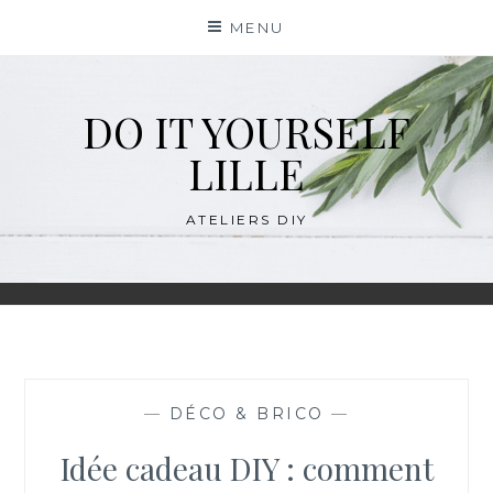
Skip
MENU
to
content
DO IT YOURSELF
LILLE
ATELIERS DIY
—
DÉCO & BRICO
—
Idée cadeau DIY : comment