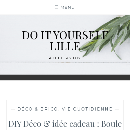
Skip
MENU
to
content
DO IT YOURSELF
LILLE
ATELIERS DIY
—
DÉCO & BRICO
,
VIE QUOTIDIENNE
—
DIY Déco & idée cadeau : Boule