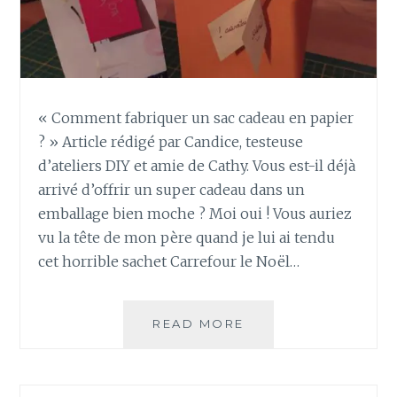
E
N
D
R
I
E
« Comment fabriquer un sac cadeau en papier
R
? » Article rédigé par Candice, testeuse
D
E
d’ateliers DIY et amie de Cathy. Vous est-il déjà
L
arrivé d’offrir un super cadeau dans un
’
emballage bien moche ? Moi oui ! Vous auriez
A
vu la tête de mon père quand je lui ai tendu
V
cet horrible sachet Carrefour le Noël…
E
N
T
?
READ MORE
C
O
M
M