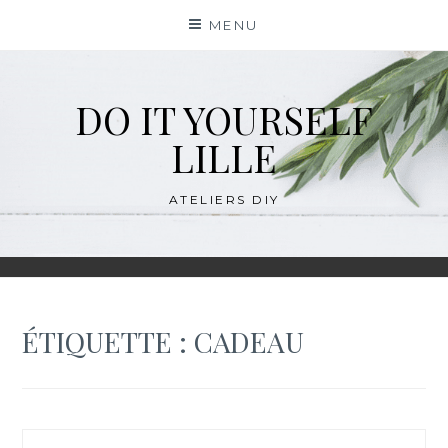
Skip
MENU
to
content
DO IT YOURSELF
LILLE
ATELIERS DIY
ÉTIQUETTE :
CADEAU