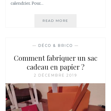
K
calendrier. Pour…
I
READ MORE
C
O
M
M
E
—
DÉCO & BRICO
—
N
T
Comment fabriquer un sac
F
A
cadeau en papier ?
I
R
2 DÉCEMBRE 2019
E
U
N
C
A
L