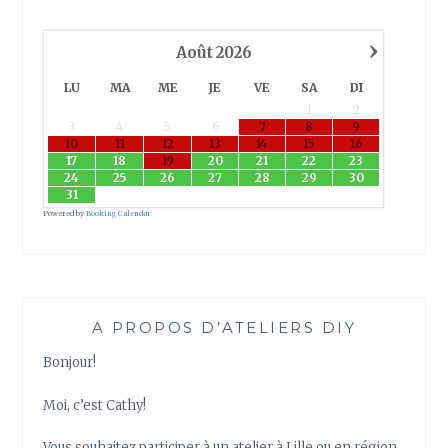
L
E
›
D
Août
2026
E
LU
MA
ME
JE
VE
SA
DI
N
1
2
O
3
4
5
6
7
8
9
Ë
10
11
12
13
14
15
16
L
17
18
19
20
21
22
23
24
25
26
27
28
29
30
L
31
I
Powered by
Booking Calendar
C
O
R
N
E
A PROPOS D’ATELIERS DIY
Bonjour!
Moi, c’est Cathy!
Vous souhaitez participer à un atelier à Lille ou en région