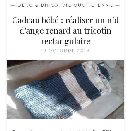
E
—
DÉCO & BRICO
,
VIE QUOTIDIENNE
—
N
T
Cadeau bébé : réaliser un nid
F
A
d’ange renard au tricotin
B
rectangulaire
R
I
19 OCTOBRE 2018
Q
U
E
R
U
N
S
A
C
C
A
D
E