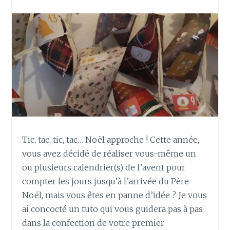
C
A
D
E
A
U
X
A
V
E
C
L
Tic, tac, tic, tac… Noël approche ! Cette année,
E
vous avez décidé de réaliser vous-même un
F
U
ou plusieurs calendrier(s) de l’avent pour
R
compter les jours jusqu’à l’arrivée du Père
O
Noël, mais vous êtes en panne d’idée ? Je vous
S
ai concocté un tuto qui vous guidera pas à pas
H
dans la confection de votre premier
I