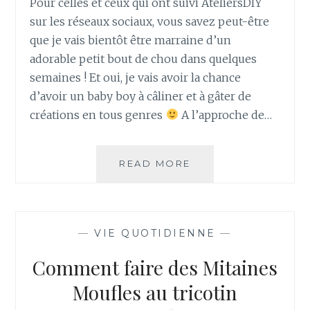
Pour celles et ceux qui ont suivi AteliersDIY
A
sur les réseaux sociaux, vous savez peut-être
U
que je vais bientôt être marraine d’un
E
adorable petit bout de chou dans quelques
N
P
semaines ! Et oui, je vais avoir la chance
A
d’avoir un baby boy à câliner et à gâter de
P
créations en tous genres
A l’approche de…
I
E
R
READ MORE
C
?
A
D
E
A
—
VIE QUOTIDIENNE
—
U
B
Comment faire des Mitaines
É
B
Moufles au tricotin
É