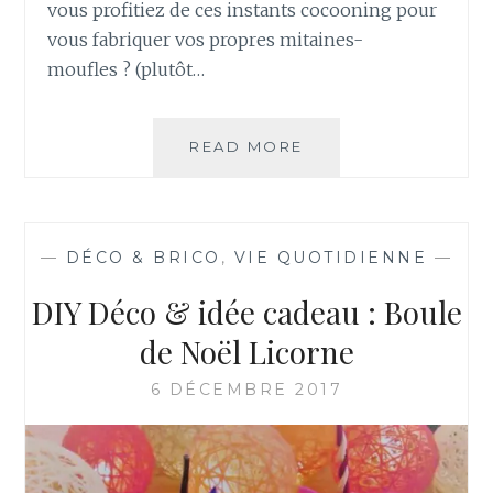
vous profitiez de ces instants cocooning pour
E
vous fabriquer vos propres mitaines-
N
moufles ? (plutôt…
A
R
D
A
READ MORE
C
U
O
T
M
R
M
I
E
—
DÉCO & BRICO
,
VIE QUOTIDIENNE
—
C
N
O
T
DIY Déco & idée cadeau : Boule
T
F
I
A
de Noël Licorne
N
I
R
R
6 DÉCEMBRE 2017
E
E
C
D
T
E
A
S