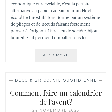
économique et recyclable, c’est la parfaite
alternative au papier cadeau pour un Noël
écolo! Le furoshiki fonctionne par un système
de pliages et de nœuds faisant fortement
penser à l’origami. Livre, jeu de société, bijou,
bouteille… il permet d’emballer tous les…
READ MORE
E
M
B
A
L
—
DÉCO & BRICO
,
VIE QUOTIDIENNE
—
L
E
Comment faire un calendrier
Z
V
de l’avent?
O
S
24 NOVEMBRE 2023