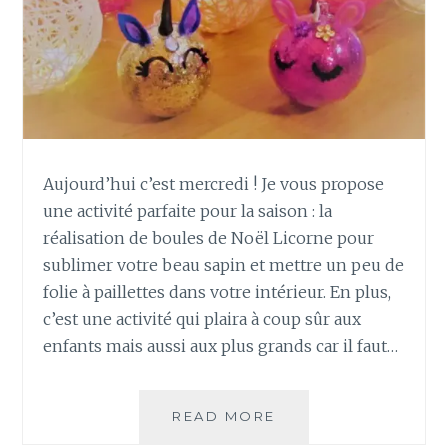
N
M
G
I
U
T
L
A
A
I
I
N
R
E
E
S
Aujourd’hui c’est mercredi ! Je vous propose
M
une activité parfaite pour la saison : la
O
U
réalisation de boules de Noël Licorne pour
F
sublimer votre beau sapin et mettre un peu de
L
folie à paillettes dans votre intérieur. En plus,
E
c’est une activité qui plaira à coup sûr aux
S
enfants mais aussi aux plus grands car il faut…
A
U
T
R
READ MORE
D
I
I