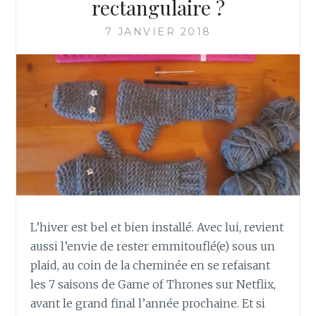
rectangulaire ?
:
R
7 JANVIER 2018
É
A
L
I
S
E
R
U
N
N
I
D
D
L’hiver est bel et bien installé. Avec lui, revient
’
aussi l’envie de rester emmitouflé(e) sous un
A
plaid, au coin de la cheminée en se refaisant
N
les 7 saisons de Game of Thrones sur Netflix,
G
E
avant le grand final l’année prochaine. Et si
R