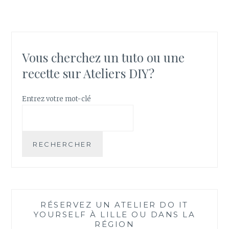
C
Y
O
D
T
É
I
C
N
O
Vous cherchez un tuto ou une
R
&
recette sur Ateliers DIY?
E
I
C
D
T
É
Entrez votre mot-clé
A
E
N
C
G
A
U
D
RECHERCHER
L
E
A
A
I
U
R
:
E
B
RÉSERVEZ UN ATELIER DO IT
?
O
YOURSELF À LILLE OU DANS LA
U
RÉGION