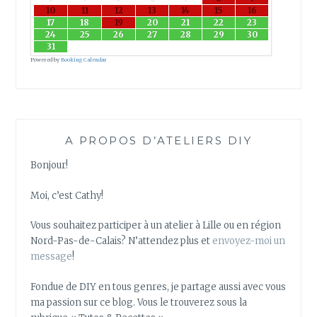
10
11
12
13
14
15
16
17
18
19
20
21
22
23
24
25
26
27
28
29
30
31
Powered by
Booking Calendar
A PROPOS D’ATELIERS DIY
Bonjour!
Moi, c’est Cathy!
Vous souhaitez participer à un atelier à Lille ou en région
Nord-Pas-de-Calais? N’attendez plus et
envoyez-moi un
message
!
Fondue de DIY en tous genres, je partage aussi avec vous
ma passion sur ce blog. Vous le trouverez sous la