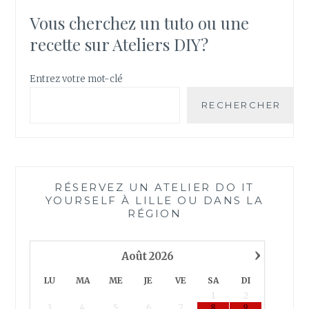
Vous cherchez un tuto ou une
recette sur Ateliers DIY?
Entrez votre mot-clé
RECHERCHER
RÉSERVEZ UN ATELIER DO IT
YOURSELF À LILLE OU DANS LA
RÉGION
›
Août
2026
LU
MA
ME
JE
VE
SA
DI
1
2
3
4
5
6
7
8
9