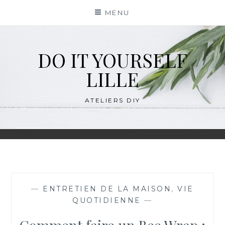
Skip
MENU
to
content
DO IT YOURSELF
LILLE
ATELIERS DIY
—
ENTRETIEN DE LA MAISON
,
VIE
QUOTIDIENNE
—