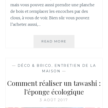
T
mais vous pouvez aussi prendre une planche
I
de bois et remplacer les encoches par des
S
clous, à vous de voir. Bien sûr vous pouvez
S
l’acheter aussi,…
A
G
E
M
READ MORE
C
U
O
R
M
A
M
L
E
—
DÉCO & BRICO
,
ENTRETIEN DE LA
N
MAISON
—
T
F
Comment réaliser un tawashi :
A
B
l’éponge écologique
R
I
3 AOÛT 2017
Q