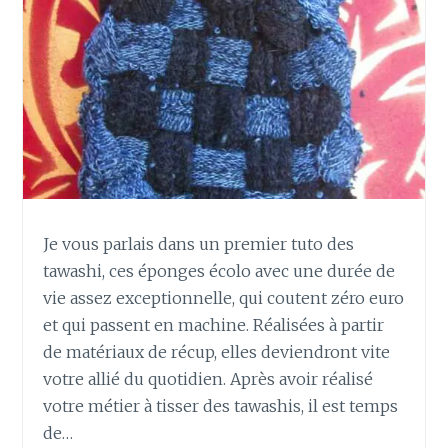
U
E
R
U
N
M
É
T
I
E
R
Je vous parlais dans un premier tuto des
À
tawashi, ces éponges écolo avec une durée de
T
I
vie assez exceptionnelle, qui coutent zéro euro
S
et qui passent en machine. Réalisées à partir
S
de matériaux de récup, elles deviendront vite
E
votre allié du quotidien. Après avoir réalisé
R
votre métier à tisser des tawashis, il est temps
À
P
de…