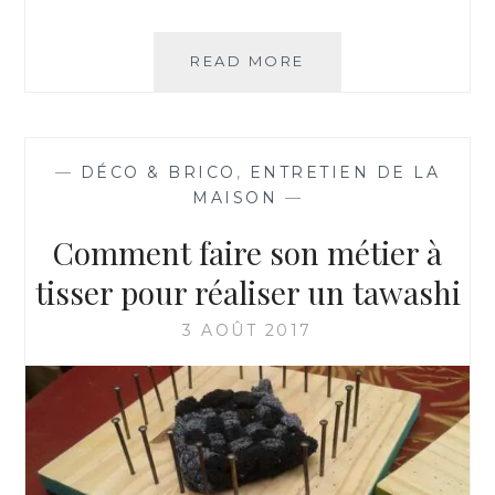
A
R
T
READ MORE
C
I
O
R
M
D
M
E
E
M
—
DÉCO & BRICO
,
ENTRETIEN DE LA
N
A
MAISON
—
T
T
R
Comment faire son métier à
É
É
R
A
tisser pour réaliser un tawashi
I
L
A
I
3 AOÛT 2017
U
S
X
E
D
R
E
U
R
N
É
T
C