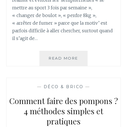
I
mettre au sport 3 fois par semaine »,
R
« changer de boulot », « perdre 8kg »,
E
« arrêter de fumer » parce que la motiv’ est
D
parfois difficile à aller chercher, surtout quand
E
S
il s’agit de…
A
M
P
READ MORE
C
O
O
U
M
L
M
E
E
—
DÉCO & BRICO
—
S
N
A
T
Comment faire des pompons ?
U
F
T
A
4 méthodes simples et
R
I
pratiques
I
R
C
E