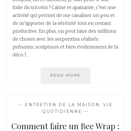
folie du tricotin ! Calme et apaisante, c’est une
activité qui permet de me canaliser un peu et
de m’apporter de la sérénité tout en restant
productive. En plus, on peut faire des millions
de choses avec les serpentins réalisés :
prénoms, sculptures et bien évidemment de la
déco !…
READ MORE
C
R
É
A
T
—
ENTRETIEN DE LA MAISON
,
VIE
I
QUOTIDIENNE
—
O
N
Comment faire un Bee Wrap :
D