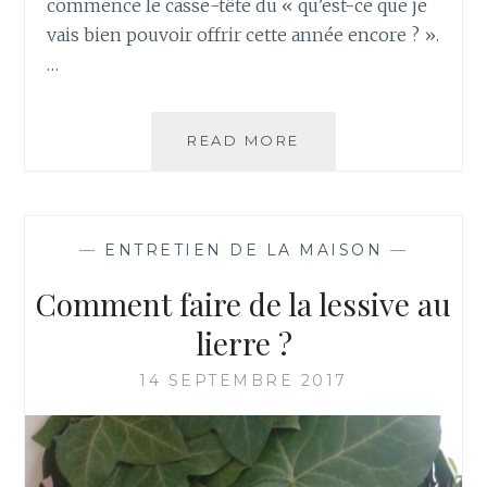
commence le casse-tête du « qu’est-ce que je
E
vais bien pouvoir offrir cette année encore ? ».
É
C
…
O
L
O
READ MORE
C
G
O
I
M
Q
M
U
E
—
ENTRETIEN DE LA MAISON
—
E
N
R
T
Comment faire de la lessive au
É
F
U
A
lierre ?
T
I
I
R
14 SEPTEMBRE 2017
L
E
I
D
S
E
A
S