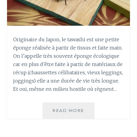
A
U
W
P
A
’
S
H
I
Originaire du Japon, le tawashi est une petite
:
éponge réalisée à partir de tissus et faite main.
L
’
On l’appelle très souvent éponge écologique
É
car en plus d’être faite à partir de matériaux de
P
récup (chaussettes célibataires, vieux leggings,
O
joggings) elle a une durée de vie très longue.
N
Et oui, même en milieu hostile où règnent…
G
E
É
C
READ MORE
C
O
O
L
M
O
M
G