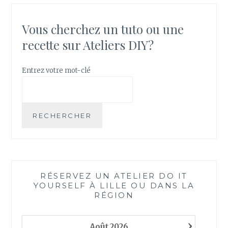
E
I
N
Q
T
Vous cherchez un tuto ou une
U
F
recette sur Ateliers DIY?
E
A
I
R
Entrez votre mot-clé
E
S
O
N
RECHERCHER
M
É
T
I
E
RÉSERVEZ UN ATELIER DO IT
R
YOURSELF À LILLE OU DANS LA
À
RÉGION
T
I
›
S
Août
2026