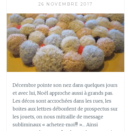
26 NOVEMBRE 2017
O
U
T
N
I
B
N
E
E
W
R
A
P
:
L
’
E
Décembre pointe son nez dans quelques jours
M
et avec lui, Noël approche aussi à grands pas.
B
Les décos sont accrochées dans les rues, les
A
boites aux lettres débordent de prospectus sur
L
L
les jouets, on nous mitraille de message
A
subliminaux « achetez-moi!!! »… Ainsi
G