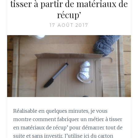
M
tisser à partir de matériaux de
E
récup’
N
T
17 AOÛT 2017
R
É
A
L
I
S
E
R
U
N
P
R
E
Réalisable en quelques minutes, je vous
M
montre comment fabriquer un métier à tisser
I
en matériaux de récup’ pour démarrer tout de
E
suite et sans investir. J’utilise ici du carton
R