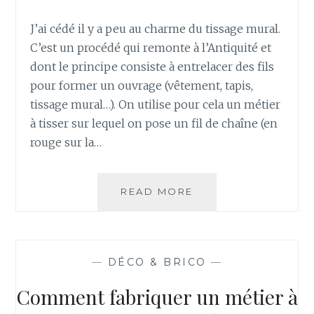
V
E
J’ai cédé il y a peu au charme du tissage mural.
A
C’est un procédé qui remonte à l’Antiquité et
U
L
dont le principe consiste à entrelacer des fils
I
pour former un ouvrage (vêtement, tapis,
E
tissage mural…). On utilise pour cela un métier
R
à tisser sur lequel on pose un fil de chaîne (en
R
rouge sur la…
E
?
READ MORE
D
É
C
O
:
—
DÉCO & BRICO
—
C
O
Comment fabriquer un métier à
M