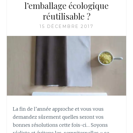
O
l’emballage écologique
I
réutilisable ?
T
Y
15 DÉCEMBRE 2017
O
U
R
S
E
L
F
–
C
O
M
M
E
La fin de l’année approche et vous vous
N
demandez sûrement quelles seront vos
T
bonnes résolutions cette fois-ci… Soyons
F
réaliste et évitons les sempiternelles « se
A