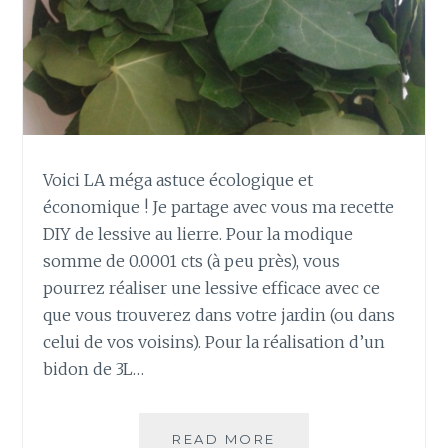
B
P
L
O
E
M
?
P
O
N
S
?
Voici LA méga astuce écologique et
4
économique ! Je partage avec vous ma recette
M
É
DIY de lessive au lierre. Pour la modique
T
somme de 0.0001 cts (à peu près), vous
H
pourrez réaliser une lessive efficace avec ce
O
que vous trouverez dans votre jardin (ou dans
D
celui de vos voisins). Pour la réalisation d’un
E
S
bidon de 3L…
S
I
M
READ MORE
C