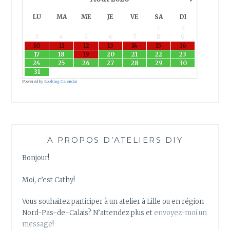
S
LU
MA
ME
JE
VE
SA
DI
E
1
2
R
3
4
5
6
7
8
9
P
10
11
12
13
14
15
16
O
17
18
19
20
21
22
23
24
25
26
27
28
29
30
U
31
R
Powered by
Booking Calendar
R
É
A
L
I
A PROPOS D’ATELIERS DIY
S
E
Bonjour!
R
U
Moi, c’est Cathy!
N
T
Vous souhaitez participer à un atelier à Lille ou en région
A
Nord-Pas-de-Calais? N’attendez plus et
envoyez-moi un
W
message
!