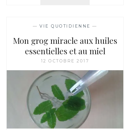
FAIRE
UN
MAQUILLAGE
D’HALLOWEEN
—
VIE QUOTIDIENNE
—
FACILE
ET
Mon grog miracle aux huiles
SANS
SE
essentielles et au miel
RUINER
?
12 OCTOBRE 2017