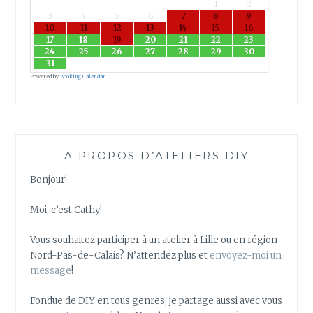
1
2
3
4
5
6
7
8
9
10
11
12
13
14
15
16
17
18
19
20
21
22
23
24
25
26
27
28
29
30
31
Powered by
Booking Calendar
A PROPOS D’ATELIERS DIY
Bonjour!
Moi, c’est Cathy!
Vous souhaitez participer à un atelier à Lille ou en région
Nord-Pas-de-Calais? N’attendez plus et
envoyez-moi un
message
!
Fondue de DIY en tous genres, je partage aussi avec vous