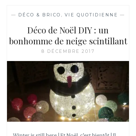
—
DÉCO & BRICO
,
VIE QUOTIDIENNE
—
Déco de Noël DIY : un
bonhomme de neige scintillant
8 DÉCEMBRE 2017
Winter is still here ! Et Noël, c’est bientôt ! Il