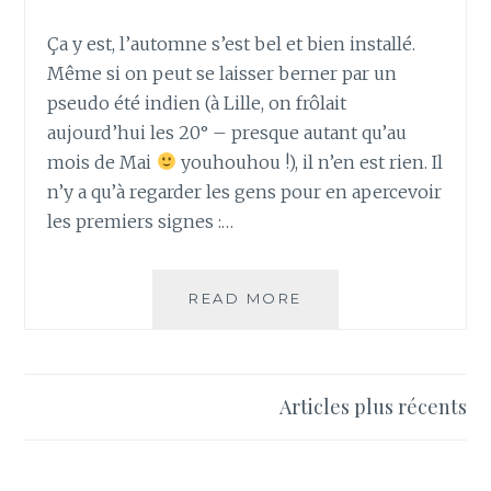
Ça y est, l’automne s’est bel et bien installé.
Même si on peut se laisser berner par un
pseudo été indien (à Lille, on frôlait
aujourd’hui les 20° – presque autant qu’au
mois de Mai
youhouhou !), il n’en est rien. Il
n’y a qu’à regarder les gens pour en apercevoir
les premiers signes :…
MON
READ MORE
GROG
MIRACLE
AUX
HUILES
Navigation
Articles plus récents
ESSENTIELLES
des
ET
AU
articles
MIEL