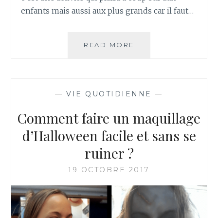
enfants mais aussi aux plus grands car il faut…
DIY
READ MORE
DÉCO
&
IDÉE
CADEAU
—
VIE QUOTIDIENNE
—
:
BOULE
Comment faire un maquillage
DE
NOËL
d’Halloween facile et sans se
LICORNE
ruiner ?
19 OCTOBRE 2017