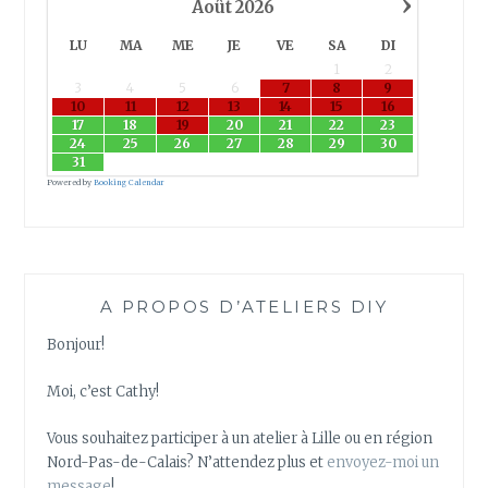
›
Août
2026
LU
MA
ME
JE
VE
SA
DI
1
2
3
4
5
6
7
8
9
10
11
12
13
14
15
16
17
18
19
20
21
22
23
24
25
26
27
28
29
30
31
Powered by
Booking Calendar
A PROPOS D’ATELIERS DIY
Bonjour!
Moi, c’est Cathy!
Vous souhaitez participer à un atelier à Lille ou en région
Nord-Pas-de-Calais? N’attendez plus et
envoyez-moi un
message
!