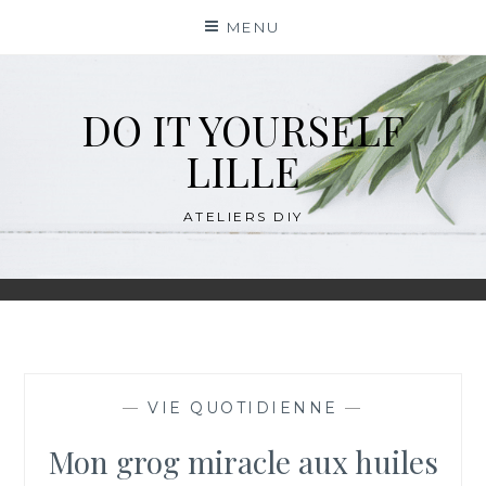
Skip
MENU
to
content
DO IT YOURSELF
LILLE
ATELIERS DIY
—
VIE QUOTIDIENNE
—
Mon grog miracle aux huiles