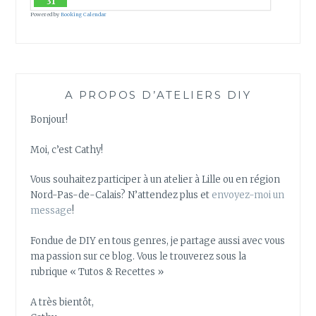
31
L
Powered by
Booking Calendar
L
E
S
E
T
A PROPOS D’ATELIERS DIY
A
U
Bonjour!
M
I
Moi, c’est Cathy!
E
L
Vous souhaitez participer à un atelier à Lille ou en région
Nord-Pas-de-Calais? N’attendez plus et
envoyez-moi un
message
!
Fondue de DIY en tous genres, je partage aussi avec vous
ma passion sur ce blog. Vous le trouverez sous la
rubrique « Tutos & Recettes »
A très bientôt,