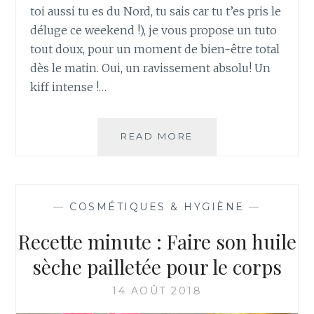
toi aussi tu es du Nord, tu sais car tu t’es pris le
déluge ce weekend !), je vous propose un tuto
tout doux, pour un moment de bien-être total
dès le matin. Oui, un ravissement absolu! Un
kiff intense !…
READ MORE
F
A
I
R
E
—
COSMÉTIQUES & HYGIÈNE
—
U
N
Recette minute : Faire son huile
E
M
sèche pailletée pour le corps
O
U
14 AOÛT 2018
S