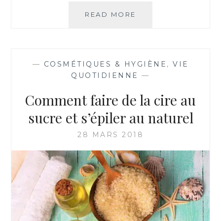
C
I
READ MORE
R
L
E
E
C
E
E
T
T
—
COSMÉTIQUES & HYGIÈNE
,
VIE
R
T
QUOTIDIENNE
—
A
E
P
M
Comment faire de la cire au
I
I
D
N
sucre et s’épiler au naturel
E
U
T
28 MARS 2018
E
:
F
A
I
R
E
S