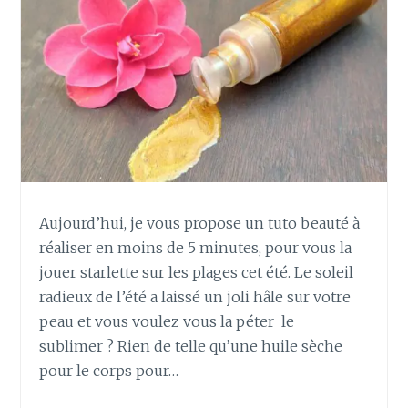
S
E
D
E
D
O
U
C
H
E
:
Aujourd’hui, je vous propose un tuto beauté à
R
réaliser en moins de 5 minutes, pour vous la
E
C
jouer starlette sur les plages cet été. Le soleil
E
radieux de l’été a laissé un joli hâle sur votre
T
peau et vous voulez vous la péter le
T
sublimer ? Rien de telle qu’une huile sèche
E
pour le corps pour…
F
A