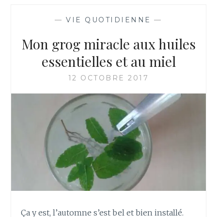
M
E
E
P
—
VIE QUOTIDIENNE
—
N
O
T
U
Mon grog miracle aux huiles
F
R
A
essentielles et au miel
L
I
E
R
12 OCTOBRE 2017
C
E
O
D
R
E
P
L
S
A
C
I
R
E
A
U
S
Ça y est, l’automne s’est bel et bien installé.
U