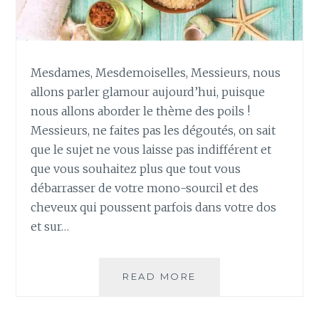
O
N
H
U
Mesdames, Mesdemoiselles, Messieurs, nous
I
allons parler glamour aujourd’hui, puisque
L
E
nous allons aborder le thème des poils !
S
Messieurs, ne faites pas les dégoutés, on sait
È
que le sujet ne vous laisse pas indifférent et
C
que vous souhaitez plus que tout vous
H
débarrasser de votre mono-sourcil et des
E
P
cheveux qui poussent parfois dans votre dos
A
et sur…
I
L
L
READ MORE
C
E
O
T
M
É