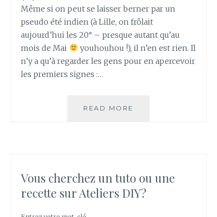
Même si on peut se laisser berner par un
C
R
pseudo été indien (à Lille, on frôlait
E
aujourd’hui les 20° – presque autant qu’au
E
mois de Mai
youhouhou !), il n’en est rien. Il
T
n’y a qu’à regarder les gens pour en apercevoir
S
les premiers signes :…
’
É
P
I
READ MORE
M
L
O
E
N
R
G
A
R
U
O
N
G
Vous cherchez un tuto ou une
A
M
recette sur Ateliers DIY?
T
I
U
R
R
A