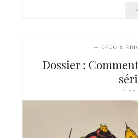
—
DÉCO & BRI
Dossier : Comment 
sér
4 SE