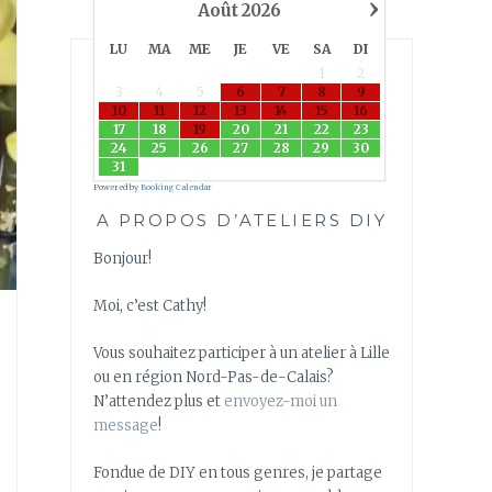
›
Août
2026
LU
MA
ME
JE
VE
SA
DI
1
2
3
4
5
6
7
8
9
10
11
12
13
14
15
16
17
18
19
20
21
22
23
24
25
26
27
28
29
30
31
Powered by
Booking Calendar
A PROPOS D’ATELIERS DIY
Bonjour!
Moi, c’est Cathy!
Vous souhaitez participer à un atelier à Lille
ou en région Nord-Pas-de-Calais?
N’attendez plus et
envoyez-moi un
message
!
Fondue de DIY en tous genres, je partage