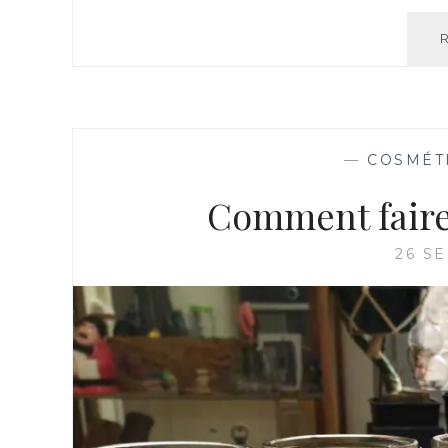
—
COSMÉT
Comment faire
26 S