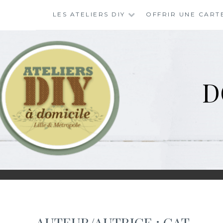
Skip
LES ATELIERS DIY
OFFRIR UNE CART
to
content
D
AUTEUR/AUTRICE :
CAT