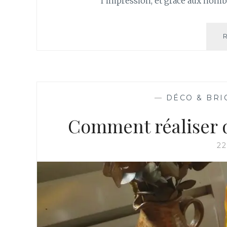
l’impression, et grâce aux nom
—
DÉCO & BRI
Comment réaliser d
2