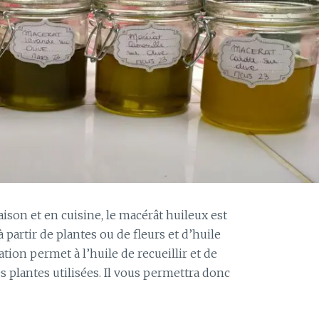
E
N
S
I
O
N
P
O
U
R
P
L
A
N
ison et en cuisine, le macérât huileux est
T
 partir de plantes ou de fleurs et d’huile
E
tion permet à l’huile de recueillir et de
E
s plantes utilisées. Il vous permettra donc
N
M
A