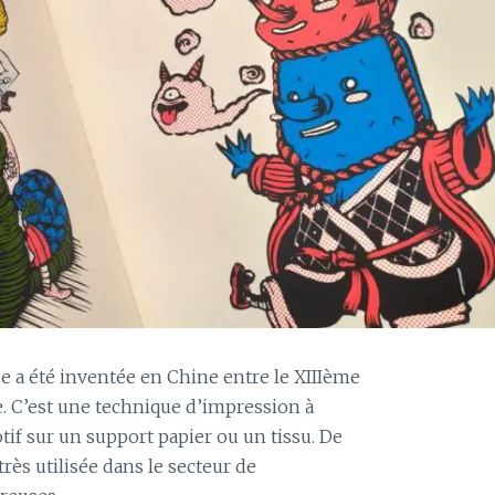
Â
T
H
U
I
L
E
U
X
ie a été inventée en Chine entre le XIIIème
e. C’est une technique d’impression à
tif sur un support papier ou un tissu. De
très utilisée dans le secteur de