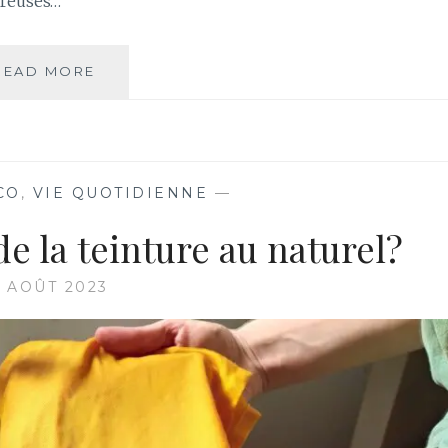
breuses…
READ MORE
D
O
S
S
I
E
CO
,
VIE QUOTIDIENNE
—
R
:
e la teinture au naturel?
C
O
2 AOÛT 2023
M
M
E
N
T
C
O
N