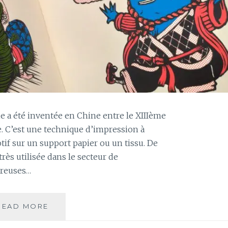
E
U
X
ie a été inventée en Chine entre le XIIIème
e. C’est une technique d’impression à
tif sur un support papier ou un tissu. De
très utilisée dans le secteur de
breuses…
READ MORE
D
O