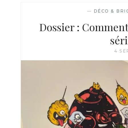
—
DÉCO & BRI
Dossier : Comment 
sér
4 SE