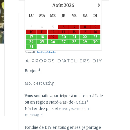
›
Août
2026
LU
MA
ME
JE
VE
SA
DI
1
2
3
4
5
6
7
8
9
10
11
12
13
14
15
16
17
18
19
20
21
22
23
24
25
26
27
28
29
30
31
Powered by
Booking Calendar
A PROPOS D’ATELIERS DIY
Bonjour!
Moi, c’est Cathy!
Vous souhaitez participer à un atelier à Lille
ou en région Nord-Pas-de-Calais?
N’attendez plus et
envoyez-moi un
message
!
Fondue de DIY en tous genres, je partage