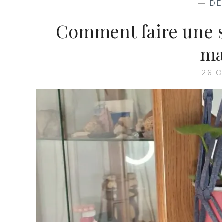
—
DÉ
Comment faire une s
ma
26 