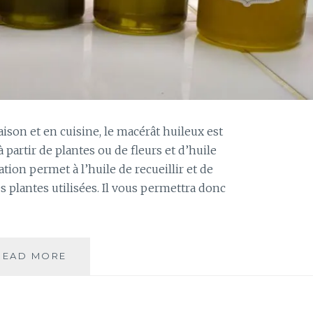
N
P
O
U
R
P
L
A
N
ison et en cuisine, le macérât huileux est
T
 partir de plantes ou de fleurs et d’huile
E
tion permet à l’huile de recueillir et de
E
s plantes utilisées. Il vous permettra donc
N
M
A
C
R
READ MORE
C
A
O
M
M
É
M
?