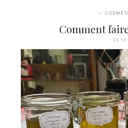
—
COSMÉT
Comment faire
26 S